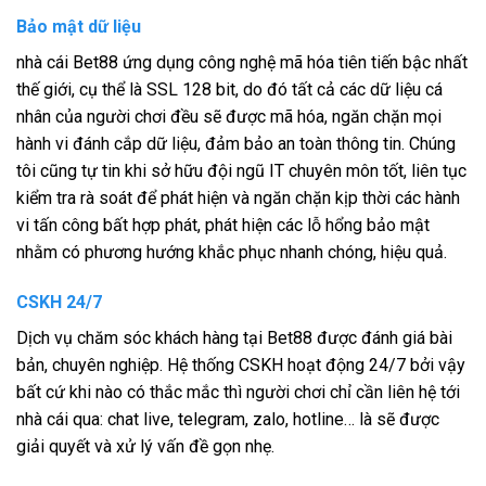
Bảo mật dữ liệu
nhà cái Bet88 ứng dụng công nghệ mã hóa tiên tiến bậc nhất
thế giới, cụ thể là SSL 128 bit, do đó tất cả các dữ liệu cá
nhân của người chơi đều sẽ được mã hóa, ngăn chặn mọi
hành vi đánh cắp dữ liệu, đảm bảo an toàn thông tin. Chúng
tôi cũng tự tin khi sở hữu đội ngũ IT chuyên môn tốt, liên tục
kiểm tra rà soát để phát hiện và ngăn chặn kịp thời các hành
vi tấn công bất hợp phát, phát hiện các lỗ hổng bảo mật
nhằm có phương hướng khắc phục nhanh chóng, hiệu quả.
CSKH 24/7
Dịch vụ chăm sóc khách hàng tại Bet88 được đánh giá bài
bản, chuyên nghiệp. Hệ thống CSKH hoạt động 24/7 bởi vậy
bất cứ khi nào có thắc mắc thì người chơi chỉ cần liên hệ tới
nhà cái qua: chat live, telegram, zalo, hotline… là sẽ được
giải quyết và xử lý vấn đề gọn nhẹ.