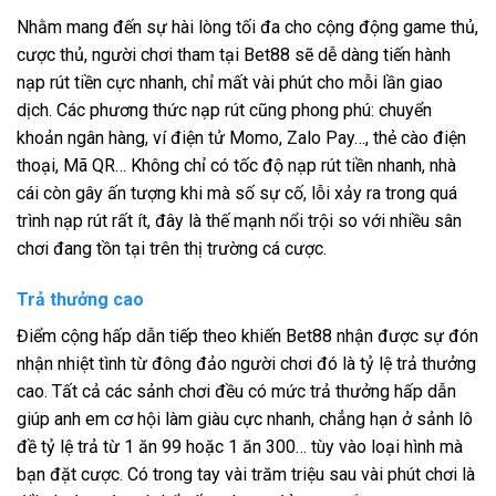
Nhằm mang đến sự hài lòng tối đa cho cộng động game thủ,
cược thủ, người chơi tham tại Bet88 sẽ dễ dàng tiến hành
nạp rút tiền cực nhanh, chỉ mất vài phút cho mỗi lần giao
dịch. Các phương thức nạp rút cũng phong phú: chuyển
khoản ngân hàng, ví điện tử Momo, Zalo Pay…, thẻ cào điện
thoại, Mã QR… Không chỉ có tốc độ nạp rút tiền nhanh, nhà
cái còn gây ấn tượng khi mà số sự cố, lỗi xảy ra trong quá
trình nạp rút rất ít, đây là thế mạnh nổi trội so với nhiều sân
chơi đang tồn tại trên thị trường cá cược.
Trả thưởng cao
Điểm cộng hấp dẫn tiếp theo khiến Bet88 nhận được sự đón
nhận nhiệt tình từ đông đảo người chơi đó là tỷ lệ trả thưởng
cao. Tất cả các sảnh chơi đều có mức trả thưởng hấp dẫn
giúp anh em cơ hội làm giàu cực nhanh, chẳng hạn ở sảnh lô
đề tỷ lệ trả từ 1 ăn 99 hoặc 1 ăn 300… tùy vào loại hình mà
bạn đặt cược. Có trong tay vài trăm triệu sau vài phút chơi là