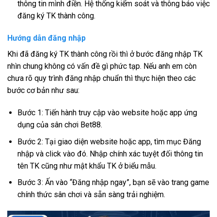
thông tin mình điền. Hệ thống kiểm soát và thông báo việc
đăng ký TK thành công.
Hướng dẫn đăng nhập
Khi đã đăng ký TK thành công rồi thì ở bước đăng nhập TK
nhìn chung không có vấn đề gì phức tạp. Nếu anh em còn
chưa rõ quy trình đăng nhập chuẩn thì thực hiện theo các
bước cơ bản như sau:
Bước 1: Tiến hành truy cập vào website hoặc app ứng
dụng của sân chơi Bet88.
Bước 2: Tại giao diện website hoặc app, tìm mục Đăng
nhập và click vào đó. Nhập chính xác tuyệt đối thông tin
tên TK cũng như mật khẩu TK ở biểu mẫu.
Bước 3: Ấn vào “Đăng nhập ngay”, bạn sẽ vào trang game
chính thức sân chơi và sẵn sàng trải nghiệm.