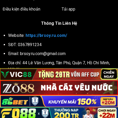
Điều kiện điều khoản
Tải app
Thông Tin Liên Hệ
Website:
https://brsoy.ru.com/
SĐT: 0367891234
Email:
brsoy.ru.com@gmail.com
Địa chỉ: 44 Lê Văn Lương, Tân Phú, Quận 7, Hồ Chí Minh,
Việt Nam
Hashtag: #bet88 #Bet88com #bet88comlocker
#nhacaibet88
Copyright 2026 ©
BET88