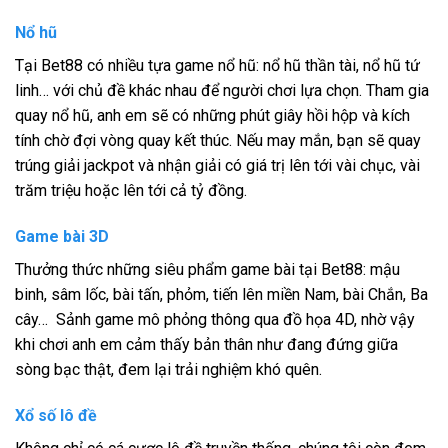
Nổ hũ
Tại Bet88 có nhiều tựa game nổ hũ: nổ hũ thần tài, nổ hũ tứ
linh… với chủ đề khác nhau để người chơi lựa chọn. Tham gia
quay nổ hũ, anh em sẽ có những phút giây hồi hộp và kích
tính chờ đợi vòng quay kết thúc. Nếu may mắn, bạn sẽ quay
trúng giải jackpot và nhận giải có giá trị lên tới vài chục, vài
trăm triệu hoặc lên tới cả tỷ đồng.
Game bài 3D
Thưởng thức những siêu phẩm game bài tại Bet88: mậu
binh, sâm lốc, bài tấn, phỏm, tiến lên miền Nam, bài Chắn, Ba
cây… Sảnh game mô phỏng thông qua đồ họa 4D, nhờ vậy
khi chơi anh em cảm thấy bản thân như đang đứng giữa
sòng bạc thật, đem lại trải nghiệm khó quên.
Xổ số lô đề