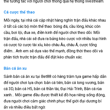
thể tương tác với người chơi thông qua hệ thống livestream.
Cá cược thể thao
Mỗi ngày, tại nhà cái cập nhật hàng nghìn trận đấu khác nhau
ở tất cả các bộ môn thể thao: bóng đá, cầu lông, khúc côn
cầu, bơi lội, đua xe, điền kinh để người chơi theo dõi. Mỗi
trận đấu, nhà cái sẽ đưa ra bảng kèo cược với nhiều loại hình
cá cược từ cược tài xỉu, kèo châu Âu, châu Á, cược tổng
điểm… Anh em sẽ dựa vào thế mạnh, đồng thời theo dõi và
phân tích trước trận đấu để đặt kèo chuẩn xác.
Bắn cá ăn xu
Sảnh bắn cá ăn xu tại Bet88 có hàng trăm tựa game hấp dẫn
để người chơi lựa chọn: bắn cá tiên, bắn cá long vương, bắn
cá 3D, bắn cá H5, bắn cá thần tài, Đại Hải Trình, Bắn cá rùa
xanh… Mỗi game đều được thiết kế đồ họa riêng sống động,
đưa người chơi cảm giác chinh phục thế giới đại dương bí
ẩn và nhiều điều bất ngờ.