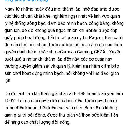
Ngay từ những ngày đầu mới thành lập, nhờ đáp ứng được
các tiêu chuẩn khắt khe, nghiêm ngặt nhất về lĩnh vực quản
lý hệ thống sòng bạc, đảm bảo minh bạch, công bằng, không
gian lận, do đó không quá ngạc nhiên khi Bet88 được cấp
giấy phép hoạt động đến từ cơ quan uy tín Pagcor. Bên cạnh
đó sân chơi còn nhận được sự bảo hộ của các cơ quan thẩm
quyền danh tiếng khác như eCuracao Gaming, CEZA… Xuyên
suốt quá trình từ khi thành lập đến này, các cơ quan này
thường xuyên giám sát và quản lý, kiểm tra nhằm đảm bảo
sân chơi hoạt động minh bạch, nói không với lừa đảo, gian
lận.
Do đó, anh em khi tham gia nhà cái Bet88 hoàn toàn yên tâm
100%. Tất cả các quyền lợi của bạn đều được quy định rõ
trong điều khoản điều kiện của sân chơi. Bạn sẽ có không
gian giải trí sôi động, được thư giãn và thỏa sức kiếm tiền
để nâng cao chất lượng đời sống.