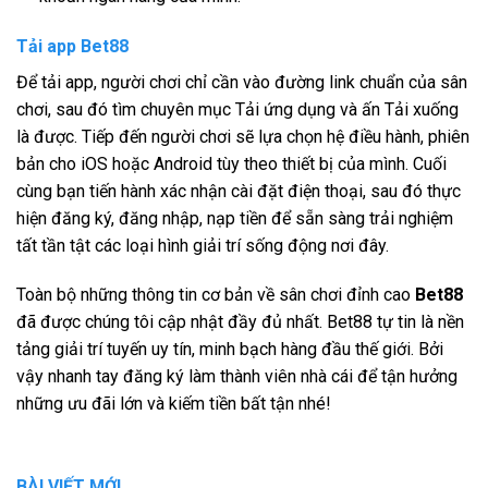
Tải app Bet88
Để tải app, người chơi chỉ cần vào đường link chuẩn của sân
chơi, sau đó tìm chuyên mục Tải ứng dụng và ấn Tải xuống
là được. Tiếp đến người chơi sẽ lựa chọn hệ điều hành, phiên
bản cho iOS hoặc Android tùy theo thiết bị của mình. Cuối
cùng bạn tiến hành xác nhận cài đặt điện thoại, sau đó thực
hiện đăng ký, đăng nhập, nạp tiền để sẵn sàng trải nghiệm
tất tần tật các loại hình giải trí sống động nơi đây.
Toàn bộ những thông tin cơ bản về sân chơi đỉnh cao
Bet88
đã được chúng tôi cập nhật đầy đủ nhất. Bet88 tự tin là nền
tảng giải trí tuyến uy tín, minh bạch hàng đầu thế giới. Bởi
vậy nhanh tay đăng ký làm thành viên nhà cái để tận hưởng
những ưu đãi lớn và kiếm tiền bất tận nhé!
BÀI VIẾT MỚI