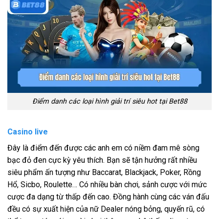
Điểm danh các loại hình giải trí siêu hot tại Bet88
Casino live
Đây là điểm đến được các anh em có niềm đam mê sòng
bạc đỏ đen cực kỳ yêu thích. Bạn sẽ tận hưởng rất nhiều
siêu phẩm ấn tượng như Baccarat, Blackjack, Poker, Rồng
Hổ, Sicbo, Roulette… Có nhiều bàn chơi, sảnh cược với mức
cược đa dạng từ thấp đến cao. Đồng hành cùng các ván đấu
đều có sự xuất hiện của nữ Dealer nóng bỏng, quyến rũ, có