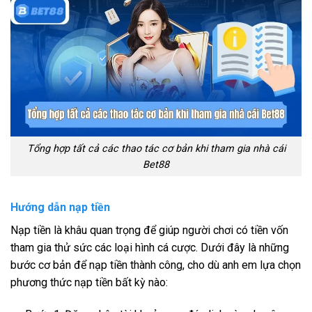
Tổng hợp tất cả các thao tác cơ bản khi tham gia nhà cái
Bet88
Hướng dẫn nạp tiền
Nạp tiền là khâu quan trọng để giúp người chơi có tiền vốn
tham gia thử sức các loại hình cá cược. Dưới đây là những
bước cơ bản để nạp tiền thành công, cho dù anh em lựa chọn
phương thức nạp tiền bất kỳ nào: