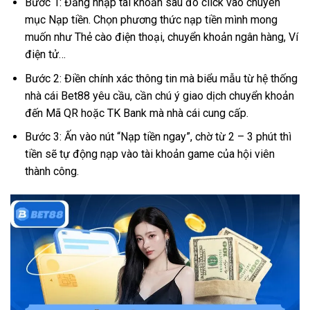
Bước 1: Đăng nhập tài khoản sau đó click vào chuyên
mục Nạp tiền. Chọn phương thức nạp tiền mình mong
muốn như Thẻ cào điện thoại, chuyển khoản ngân hàng, Ví
điện tử…
Bước 2: Điền chính xác thông tin mà biểu mẫu từ hệ thống
nhà cái Bet88 yêu cầu, cần chú ý giao dịch chuyển khoản
đến Mã QR hoặc TK Bank mà nhà cái cung cấp.
Bước 3: Ấn vào nút “Nạp tiền ngay”, chờ từ 2 – 3 phút thì
tiền sẽ tự động nạp vào tài khoản game của hội viên
thành công.