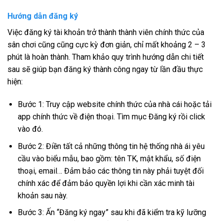
Hướng dẫn đăng ký
Việc đăng ký tài khoản trở thành thành viên chính thức của
sân chơi cũng cũng cực kỳ đơn giản, chỉ mất khoảng 2 – 3
phút là hoàn thành. Tham khảo quy trình hướng dẫn chi tiết
sau sẽ giúp bạn đăng ký thành công ngay từ lần đầu thực
hiện:
Bước 1: Truy cập website chính thức của nhà cái hoặc tải
app chính thức về điện thoại. Tìm mục Đăng ký rồi click
vào đó.
Bước 2: Điền tất cả những thông tin hệ thống nhà ái yêu
cầu vào biểu mẫu, bao gồm: tên TK, mật khẩu, số điện
thoại, email… Đảm bảo các thông tin này phải tuyệt đối
chính xác để đảm bảo quyền lợi khi cần xác minh tài
khoản sau này.
Bước 3: Ấn “Đăng ký ngay” sau khi đã kiểm tra kỹ lưỡng