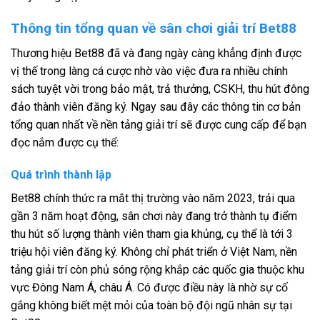
Thông tin tổng quan về sân chơi giải trí Bet88
Thương hiệu Bet88 đã và đang ngày càng khẳng định được
vị thế trong làng cá cược nhờ vào việc đưa ra nhiều chính
sách tuyệt vời trong bảo mật, trả thưởng, CSKH, thu hút đông
đảo thành viên đăng ký. Ngay sau đây các thông tin cơ bản
tổng quan nhất về nền tảng giải trí sẽ được cung cấp để bạn
đọc nắm được cụ thể:
Quá trình thành lập
Bet88 chính thức ra mắt thị trường vào năm 2023, trải qua
gần 3 năm hoạt động, sân chơi này đang trở thành tụ điểm
thu hút số lượng thành viên tham gia khủng, cụ thể là tới 3
triệu hội viên đăng ký. Không chỉ phát triển ở Việt Nam, nền
tảng giải trí còn phủ sóng rộng khắp các quốc gia thuộc khu
vực Đông Nam Á, châu Á. Có được điều này là nhờ sự cố
gắng không biết mệt mỏi của toàn bộ đội ngũ nhân sự tại