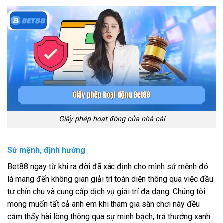
Giấy phép hoạt động của nhà cái
Sứ mệnh, định hướng
Bet88 ngay từ khi ra đời đã xác định cho mình sứ mệnh đó
là mang đến không gian giải trí toàn diện thông qua việc đầu
tư chỉn chu và cung cấp dịch vụ giải trí đa dạng. Chúng tôi
mong muốn tất cả anh em khi tham gia sân chơi này đều
cảm thấy hài lòng thông qua sự minh bạch, trả thưởng xanh