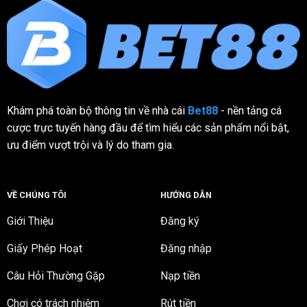
Khám phá toàn bộ thông tin về nhà cái
Bet88
- nền tảng cá
cược trực tuyến hàng đầu để tìm hiểu các sản phẩm nổi bật,
ưu điểm vượt trội và lý do tham gia.
VỀ CHÚNG TÔI
HƯỚNG DẪN
Giới Thiệu
Đăng ký
Giấy Phép Hoạt
Đăng nhập
Câu Hỏi Thường Gặp
Nạp tiền
Chơi có trách nhiệm
Rút tiền