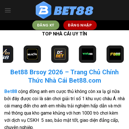
Bỏ
qua
nội
dung
ĐĂNG KÝ
ĐĂNG NHẬP
TOP NHÀ CÁI UY TÍN
Bet88 Brsoy 2026 – Trang Chủ Chính
Thức Nhà Cái Bet88.com
Bet88
cộng đồng anh em cược thủ không còn xa lạ gì nữa
bởi đây được coi là sân chơi giải trí số 1 khu vực châu Á. nhà
cái mang đến cho anh em nhiều trải nghiệm hấp dẫn và mới
mẻ thông qua kho game khủng với hơn 1000 trò chơi kèm
với dịch vụ CSKH 5 sao, bảo mật tốt, giao diện đẳng cấp,
chuyên nghiệp.