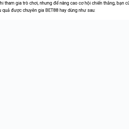
i tham gia trò chơi, nhưng để nâng cao cơ hội chiến thắng, bạn c
iệu quả được chuyên gia BET88 hay dùng như sau: