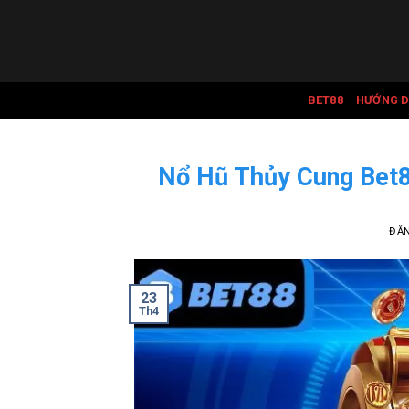
Bỏ
qua
nội
dung
BET88
HƯỚNG 
Nổ Hũ Thủy Cung Bet88
ĐĂ
23
Th4