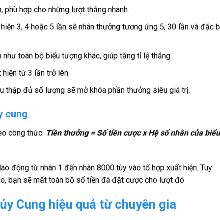
, phù hợp cho những lượt thắng nhanh.
hiện 3, 4 hoặc 5 lần sẽ nhân thưởng tương ứng 5, 30 lần và đặc b
như toàn bộ biểu tượng khác, giúp tăng tỉ lệ thắng.
hiện từ 3 lần trở lên.
hu thập đủ số lượng sẽ mở khóa phần thưởng siêu giá trị.
y cung
eo công thức:
Tiền thưởng = Số tiền cược x Hệ số nhân của biểu
ao động từ nhân 1 đến nhân 8000 tùy vào tổ hợp xuất hiện. Tuy
ào, bạn sẽ mất toàn bộ số tiền đã đặt cược cho lượt đó
ủy Cung hiệu quả từ chuyên gia