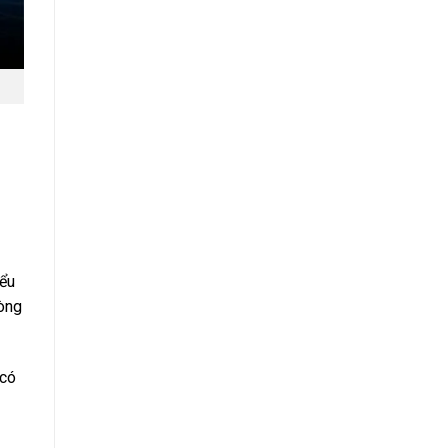
iểu
dòng
 có