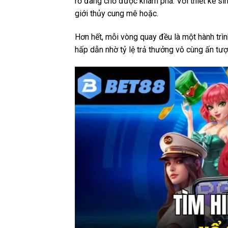
rỡ đang chờ được khám phá. Với thiết kế sin
giới thủy cung mê hoặc.
Hơn hết, mỗi vòng quay đều là một hành trì
hấp dẫn nhờ tỷ lệ trả thưởng vô cùng ấn tượ