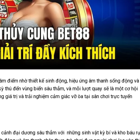
tâm điểm nhờ thiết kế sinh động, hiệu ứng âm thanh sống động và
ỳ thú đến vùng biển sâu thẳm, và mỗi lượt quay sẽ là một cơ hội
 giá trị và trải nghiệm cảm giác vỡ òa tại sân chơi trực tuyến
ối cảnh đại dương sâu thẳm với những sinh vật kỳ bí và kho báu r