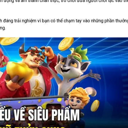
h động và âm thanh chân thực, trò chơi đưa người chơi lạc vào th
nh đáng trải nghiệm vì bạn có thể chạm tay vào những phần thưởn
ng.