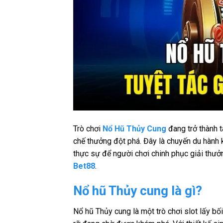
Trò chơi
Nổ Hũ Thủy Cung
đang trở thành 
chế thưởng đột phá. Đây là chuyến du hành k
thực sự để người chơi chinh phục giải thưởng
Bet88
.
Nổ hũ Thủy cung là gì?
Nổ hũ Thủy cung là một trò chơi slot lấy b