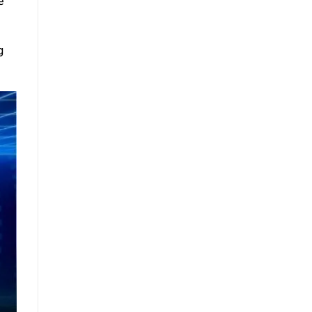
ế
Thích
g