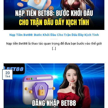
Nạp Tiền Bet88: Bước Khởi Đầu Cho Trận Đấu Đầy Kịch Tính
Nạp tiền Bet88 là thao tác quan trọng để đưa bạn bước vào thế giới
[...]
20
Th4