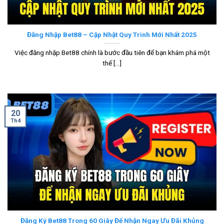
Đăng Nhập Bet88 – Cập Nhật Quy Trình Mới Nhất 2025
Việc đăng nhập Bet88 chính là bước đầu tiên để bạn khám phá một
thế [...]
20
Th4
Đăng Ký Bet88 Trong 60 Giây Để Nhận Ngay Ưu Đãi Khủng