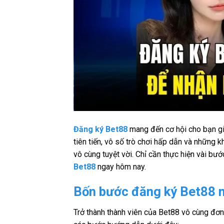
Đăng ký Bet88
mang đến cơ hội cho bạn gi
tiên tiến, vô số trò chơi hấp dẫn và những k
vô cùng tuyệt vời. Chỉ cần thực hiện vài bư
Bet88
ngay hôm nay.
Bốn bước đăng ký Bet88 n
Trở thành thành viên của Bet88 vô cùng đơn