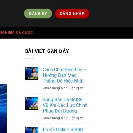
ĐĂNG KÝ
ĐĂNG NHẬP
 NGHIỆM CÁ CƯỢC
BÀI VIẾT GẦN ĐÂY
Cách Chơi Sâm Lốc –
Hướng Dẫn Mẹo
Thắng Dễ Hiểu Nhất
Chức năng bình luận bị tắt
ở
Cách
Chơi
Súng Bắn Cá Bet88:
Sâm
Vũ Khí Đắc Lực Chinh
Lốc
Phục Đại Dương
–
Chức năng bình luận bị tắt
ở
Hướng
Súng
Dẫn
Bắn
Mẹo
Lô Đề Online Bet88: