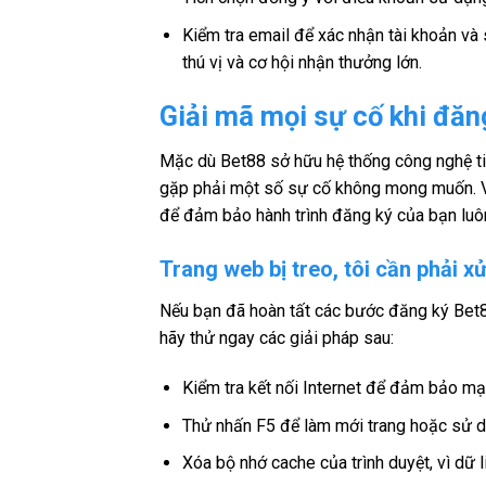
Kiểm tra email để xác nhận tài khoản và
thú vị và cơ hội nhận thưởng lớn.
Giải mã mọi sự cố khi đă
Mặc dù Bet88 sở hữu hệ thống công nghệ tiê
gặp phải một số sự cố không mong muốn. V
để đảm bảo hành trình đăng ký của bạn luô
Trang web bị treo, tôi cần phải x
Nếu bạn đã hoàn tất các bước đăng ký Bet8
hãy thử ngay các giải pháp sau:
Kiểm tra kết nối Internet để đảm bảo mạn
Thử nhấn F5 để làm mới trang hoặc sử dụ
Xóa bộ nhớ cache của trình duyệt, vì dữ l