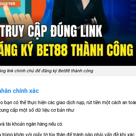
ng link chính chủ để đăng ký Bet88 thành công
nhân chính xác
bạn có thể thực hiện các giao dịch nạp, rút tiền một cách an toà
cung cấp một số dữ liệu cơ bản như:
 và tài khoản ngân hàng nếu có.
trùng khớp với giấy tờ tùy thân để tránh gặp phải vấn đề khi xác