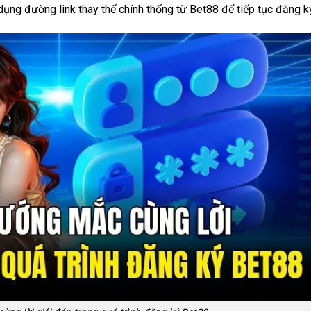
ụng đường link thay thế chính thống từ Bet88 để tiếp tục đăng ký