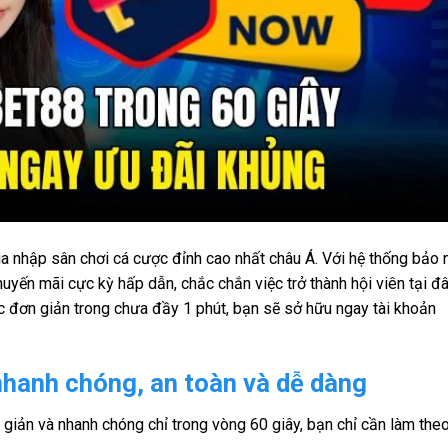
a nhập sân chơi cá cược đỉnh cao nhất châu Á. Với hệ thống bảo
huyến mãi cực kỳ hấp dẫn, chắc chắn việc trở thành hội viên tại đ
ớc đơn giản trong chưa đầy 1 phút, bạn sẽ sở hữu ngay tài khoản
hanh chóng, an toàn và dễ dàng
 giản và nhanh chóng chỉ trong vòng 60 giây, bạn chỉ cần làm the