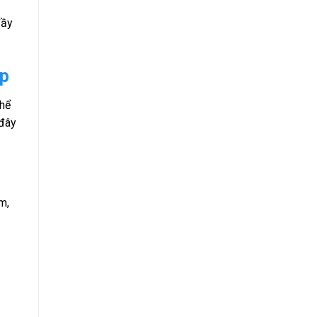
đầy
ặp
thể
 đây
m,