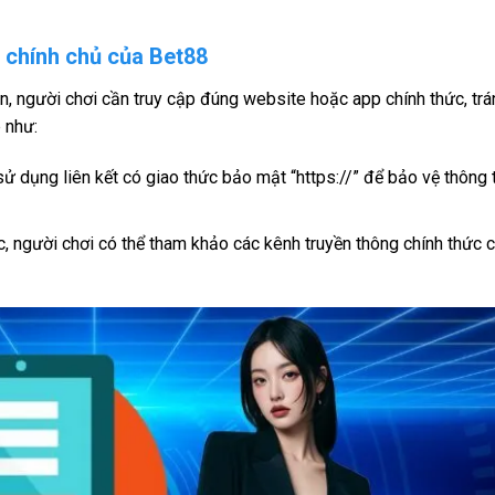
 chính chủ của Bet88
, người chơi cần truy cập đúng website hoặc app chính thức, trá
 như:
sử dụng liên kết có giao thức bảo mật “https://” để bảo vệ thông 
c, người chơi có thể tham khảo các kênh truyền thông chính thức 