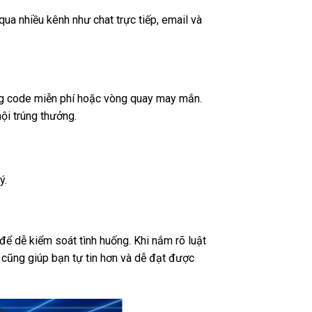
a nhiều kênh như chat trực tiếp, email và
ặng code miễn phí hoặc vòng quay may mắn.
ội trúng thưởng.
ý.
để dễ kiểm soát tình huống. Khi nắm rõ luật
 cũng giúp bạn tự tin hơn và dễ đạt được