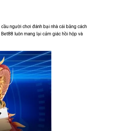
êu cầu người chơi đánh bại nhà cái bằng cách
no Bet88 luôn mang lại cảm giác hồi hộp và