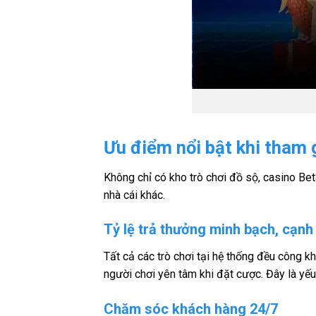
Ưu điểm nổi bật khi tham 
Không chỉ có kho trò chơi đồ sộ, casino Be
nhà cái khác.
Tỷ lệ trả thưởng minh bạch, cạnh
Tất cả các trò chơi tại hệ thống đều công k
người chơi yên tâm khi đặt cược. Đây là yế
Chăm sóc khách hàng 24/7