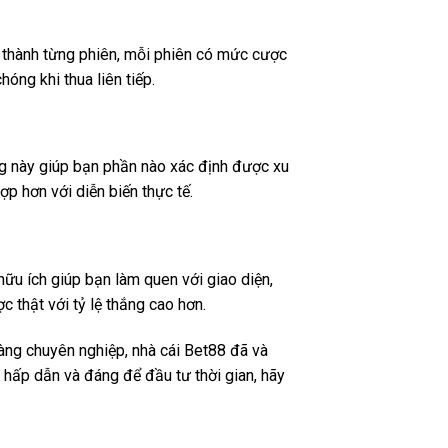
i thành từng phiên, mỗi phiên có mức cược
óng khi thua liên tiếp.
bảng này giúp bạn phần nào xác định được xu
p hơn với diễn biến thực tế.
hữu ích giúp bạn làm quen với giao diện,
c thật với tỷ lệ thắng cao hơn.
hàng chuyên nghiệp, nhà cái Bet88 đã và
 hấp dẫn và đáng để đầu tư thời gian, hãy