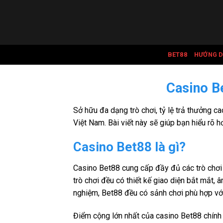
Bỏ
qua
nội
dung
BET88
HƯỚNG 
Casino B
Sở hữu đa dạng trò chơi, tỷ lệ trả thưởng c
Việt Nam. Bài viết này sẽ giúp bạn hiểu rõ 
Casino Bet88 là gì?
Casino Bet88 cung cấp đầy đủ các trò chơi p
trò chơi đều có thiết kế giao diện bắt mắt,
nghiệm, Bet88 đều có sảnh chơi phù hợp với
Điểm cộng lớn nhất của casino Bet88 chính l