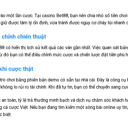
vào một lần cược. Tại casino Bet88, bạn nên chia nhỏ số tiền chơ
 giữ được tâm lý ổn định, vừa tránh được nguy cơ cháy túi nhanh ch
 chỉnh chiến thuật
et88 có hiển thị lịch sử kết quả các ván gần nhất. Việc quan sát 
 đó bạn có thể điều chỉnh mức cược và chiến lược đặt tiền phù hợ
khi cược thật
i trò chơi bằng phiên bản demo có sẵn tại nhà cái. Đây là công cụ 
hông lo rủi ro tài chính. Khi đã tự tin, bạn có thể chuyển sang cượ
t an toàn, tỷ lệ trả thưởng minh bạch và dịch vụ chăm sóc khách 
 cá cược Việt. Nếu bạn đang tìm kiếm một sòng bài online uy tín,
 biệt.