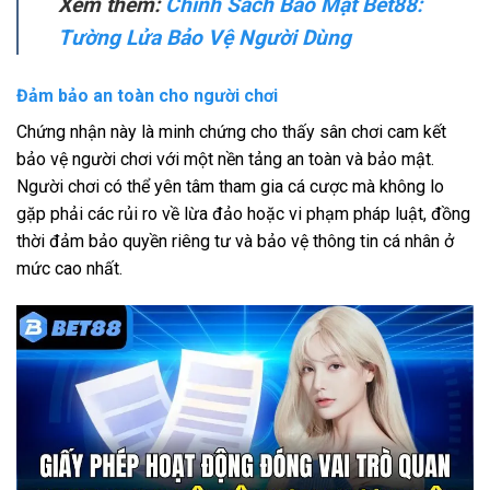
Xem thêm:
Chính Sách Bảo Mật Bet88:
Tường Lửa Bảo Vệ Người Dùng
Đảm bảo an toàn cho người chơi
Chứng nhận này là minh chứng cho thấy sân chơi cam kết
bảo vệ người chơi với một nền tảng an toàn và bảo mật.
Người chơi có thể yên tâm tham gia cá cược mà không lo
gặp phải các rủi ro về lừa đảo hoặc vi phạm pháp luật, đồng
thời đảm bảo quyền riêng tư và bảo vệ thông tin cá nhân ở
mức cao nhất.