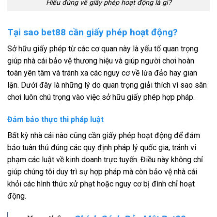
Hiểu đúng về giấy phép hoạt động là gì?
Tại sao bet88 cần giấy phép hoạt động?
Sở hữu giấy phép từ các cơ quan này là yếu tố quan trọng
giúp nhà cái bảo vệ thương hiệu và giúp người chơi hoàn
toàn yên tâm và tránh xa các nguy cơ về lừa đảo hay gian
lận. Dưới đây là những lý do quan trọng giải thích vì sao sân
chơi luôn chú trọng vào việc sở hữu giấy phép hợp pháp.
Đảm bảo thực thi pháp luật
Bất kỳ nhà cái nào cũng cần giấy phép hoạt động để đảm
bảo tuân thủ đúng các quy định pháp lý quốc gia, tránh vi
phạm các luật về kinh doanh trực tuyến. Điều này không chỉ
giúp chúng tôi duy trì sự hợp pháp mà còn bảo vệ nhà cái
khỏi các hình thức xử phạt hoặc nguy cơ bị đình chỉ hoạt
động.