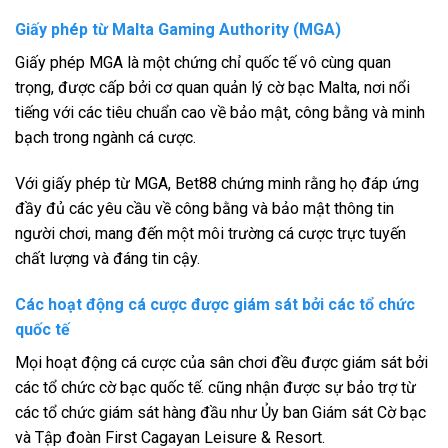
Giấy phép từ Malta Gaming Authority (MGA)
Giấy phép MGA là một chứng chỉ quốc tế vô cùng quan
trọng, được cấp bởi cơ quan quản lý cờ bạc Malta, nơi nổi
tiếng với các tiêu chuẩn cao về bảo mật, công bằng và minh
bạch trong ngành cá cược.
Với giấy phép từ MGA, Bet88 chứng minh rằng họ đáp ứng
đầy đủ các yêu cầu về công bằng và bảo mật thông tin
người chơi, mang đến một môi trường cá cược trực tuyến
chất lượng và đáng tin cậy.
Các hoạt động cá cược được giám sát bởi các tổ chức
quốc tế
Mọi hoạt động cá cược của sân chơi đều được giám sát bởi
các tổ chức cờ bạc quốc tế. cũng nhận được sự bảo trợ từ
các tổ chức giám sát hàng đầu như Ủy ban Giám sát Cờ bạc
và Tập đoàn First Cagayan Leisure & Resort.