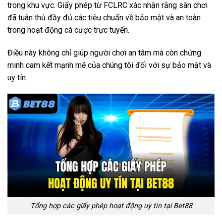
trong khu vực. Giấy phép từ FCLRC xác nhận rằng sân chơi
đã tuân thủ đầy đủ các tiêu chuẩn về bảo mật và an toàn
trong hoạt động cá cược trực tuyến.
Điều này không chỉ giúp người chơi an tâm mà còn chứng
minh cam kết mạnh mẽ của chúng tôi đối với sự bảo mật và
uy tín.
Tổng hợp các giấy phép hoạt động uy tín tại Bet88