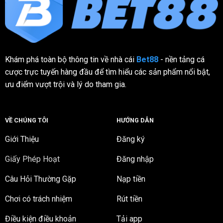
Khám phá toàn bộ thông tin về nhà cái
Bet88
- nền tảng cá
cược trực tuyến hàng đầu để tìm hiểu các sản phẩm nổi bật,
ưu điểm vượt trội và lý do tham gia.
VỀ CHÚNG TÔI
HƯỚNG DẪN
Giới Thiệu
Đăng ký
Giấy Phép Hoạt
Đăng nhập
Câu Hỏi Thường Gặp
Nạp tiền
Chơi có trách nhiệm
Rút tiền
Điều kiện điều khoản
Tải app