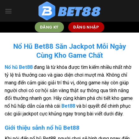
Bỏ
qua
nội
dung
ĐĂNG KÝ
ĐĂNG NHẬP
Nổ Hũ Bet88 Săn Jackpot Mỗi Ngày
Cùng Kho Game Chất
Nổ hũ Bet88
đang là từ khóa được tìm kiếm nhiều nhất nhờ
tỷ lệ trả thưởng cao và giao diện chơi mượt mà. Không chỉ
mang đến cảm giác giải trí thú vị, dòng game này còn giúp
người chơi có cơ hội săn vàng thật sự thông qua tính năng
đổi thưởng nhanh gọn. Hãy cùng khám phá chi tiết kho game
nổ hũ hấp dẫn của nhà cái
Bet88
và bí quyết để chinh phục
các giải jackpot cực khủng ngay trong bài viết dưới đây.
Giới thiệu sảnh nổ hũ Bet88
Khi nói đến nổ hũ Bet88, người chơi sẽ hình dung ngay đến