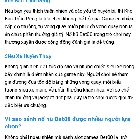
Kho Báu Thần Rừng
Nếu bạn yêu thích thiên nhiên và các yếu tố huyền bí, thì Kho
Báu Thần Rừng là lựa chọn không thể bỏ qua. Game có nhiều
cấp độ thưởng, từ vòng quay miễn phí đến vòng quay bonus
ẩn chứa phần thưởng giá trị. Nổ hũ Bet88 trong trò chơi này
thường xuyên được cộng đồng đánh giá là dễ trúng.
Siêu Xe Huyền Thoại
Không gian hiện đại, tốc độ cao và những chiếc siêu xe bóng
bẩy chính là điểm nhấn của game này. Người chơi sẽ tham
gia đường đua tốc độ bằng những vòng quay, mỗi biểu
tượng siêu xe mang về phần thưởng khác nhau. Với cơ chế
nhân thưởng và jackpot đột phá, đây là trò chơi được giới trẻ
đặc biệt ưa chuộng.
Vì sao sảnh nổ hũ Bet88 được nhiều người lựa
chọn?
Không phải ngẫu nhiên mà sảnh slot games Bet88 lại trở