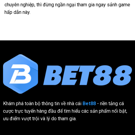
chuyên nghiệp, thì đừng ngần ngại tham gia ngay sảnh game
hấp dẫn này.
Khám phá toàn bộ thông tin về nhà cái
Bet88
- nền tảng cá
cược trực tuyến hàng đầu để tìm hiểu các sản phẩm nổi bật,
ưu điểm vượt trội và lý do tham gia.