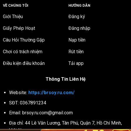
VỀ CHÚNG TÔI
HƯỚNG DẪN
Giới Thiệu
Đăng ký
Giấy Phép Hoạt
Đăng nhập
Câu Hỏi Thường Gặp
Nạp tiền
Chơi có trách nhiệm
Rút tiền
Điều kiện điều khoản
Tải app
Thông Tin Liên Hệ
Website:
https://brsoy.ru.com/
SĐT: 0367891234
Email:
brsoy.ru.com@gmail.com
Địa chỉ: 44 Lê Văn Lương, Tân Phú, Quận 7, Hồ Chí Minh,
Việt Nam