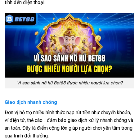
tính đến điện thoại.
Vì sao sảnh nổ hũ Bet88 được nhiều người lựa chọn?
Giao dịch nhanh chóng
Đơn vị hỗ trợ nhiều hình thức nạp rút tiền như chuyển khoản,
ví điện tử, thẻ cào… đảm bảo giao dịch xử lý nhanh chóng và
an toàn. Đây là điểm cộng lớn giúp người chơi yên tâm trong
quá trình đổi thưởng.