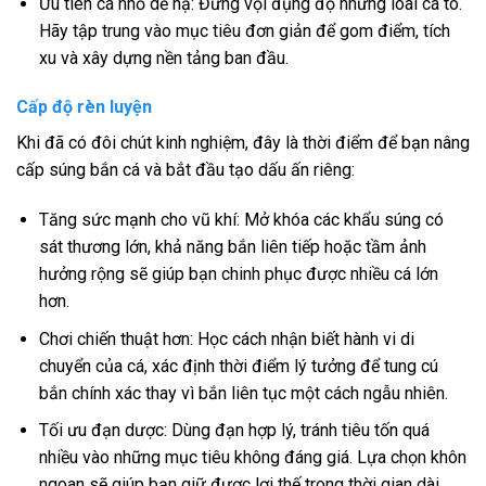
Ưu tiên cá nhỏ dễ hạ: Đừng vội đụng độ những loài cá to.
Hãy tập trung vào mục tiêu đơn giản để gom điểm, tích
xu và xây dựng nền tảng ban đầu.
Cấp độ rèn luyện
Khi đã có đôi chút kinh nghiệm, đây là thời điểm để bạn nâng
cấp súng bắn cá và bắt đầu tạo dấu ấn riêng:
Tăng sức mạnh cho vũ khí: Mở khóa các khẩu súng có
sát thương lớn, khả năng bắn liên tiếp hoặc tầm ảnh
hưởng rộng sẽ giúp bạn chinh phục được nhiều cá lớn
hơn.
Chơi chiến thuật hơn: Học cách nhận biết hành vi di
chuyển của cá, xác định thời điểm lý tưởng để tung cú
bắn chính xác thay vì bắn liên tục một cách ngẫu nhiên.
Tối ưu đạn dược: Dùng đạn hợp lý, tránh tiêu tốn quá
nhiều vào những mục tiêu không đáng giá. Lựa chọn khôn
ngoan sẽ giúp bạn giữ được lợi thế trong thời gian dài.