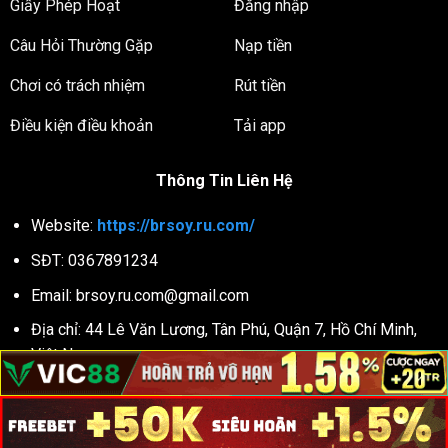
Giấy Phép Hoạt
Đăng nhập
Câu Hỏi Thường Gặp
Nạp tiền
Chơi có trách nhiệm
Rút tiền
Điều kiện điều khoản
Tải app
Thông Tin Liên Hệ
Website:
https://brsoy.ru.com/
SĐT: 0367891234
Email:
brsoy.ru.com@gmail.com
Địa chỉ: 44 Lê Văn Lương, Tân Phú, Quận 7, Hồ Chí Minh,
Việt Nam
Hashtag: #bet88 #Bet88com #bet88comlocker
#nhacaibet88