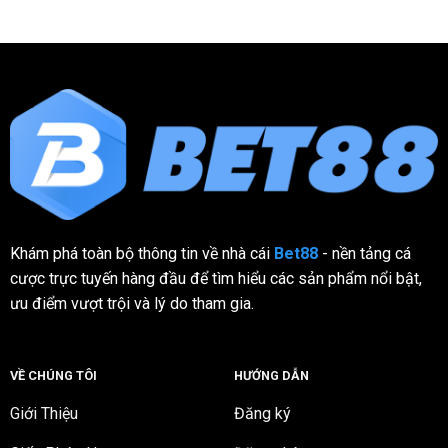
Cung
Giựt
Bet88:
Thưởng
Tuyệt
Hiệu
Tác
Quả
Giải
Trí
Đầy
Kích
Thích
Khám phá toàn bộ thông tin về nhà cái
Bet88
- nền tảng cá
cược trực tuyến hàng đầu để tìm hiểu các sản phẩm nổi bật,
ưu điểm vượt trội và lý do tham gia.
VỀ CHÚNG TÔI
HƯỚNG DẪN
Giới Thiệu
Đăng ký