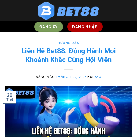
Bỏ
qua
nội
dung
ĐĂNG KÝ
ĐĂNG NHẬP
HƯỚNG DẪN
Liên Hệ Bet88: Đồng Hành Mọi
Khoảnh Khắc Cùng Hội Viên
ĐĂNG VÀO
THÁNG 4 20, 2025
BỞI
SEO
20
Th4