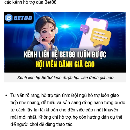
các kênh hỗ trợ của Bet88:
Kênh liên hệ Bet88 luôn được hội viên đánh giá cao
Tư vấn rõ ràng, hỗ trợ tận tình: Đội ngũ hỗ trợ luôn giao
tiếp nhẹ nhàng, dễ hiểu và sẵn sàng đồng hành từng bước
từ cách lấy lại tài khoản cho đến việc cập nhật khuyến
mãi mới nhất. Không chỉ hỗ trợ, họ còn hướng dẫn cụ thể
để người chơi dễ dàng thao tác.