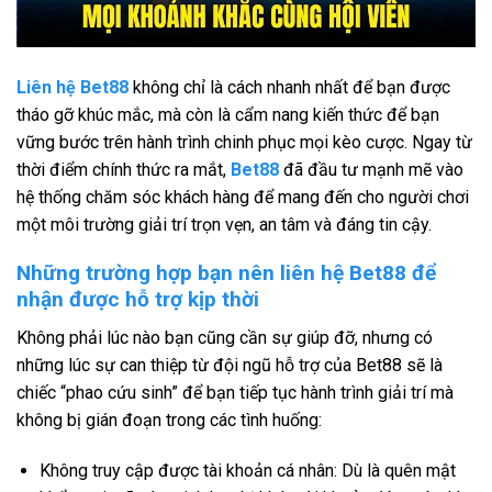
Liên hệ Bet88
không chỉ là cách nhanh nhất để bạn được
tháo gỡ khúc mắc, mà còn là cẩm nang kiến thức để bạn
vững bước trên hành trình chinh phục mọi kèo cược. Ngay từ
thời điểm chính thức ra mắt,
Bet88
đã đầu tư mạnh mẽ vào
hệ thống chăm sóc khách hàng để mang đến cho người chơi
một môi trường giải trí trọn vẹn, an tâm và đáng tin cậy.
Những trường hợp bạn nên liên hệ Bet88 để
nhận được hỗ trợ kịp thời
Không phải lúc nào bạn cũng cần sự giúp đỡ, nhưng có
những lúc sự can thiệp từ đội ngũ hỗ trợ của Bet88 sẽ là
chiếc “phao cứu sinh” để bạn tiếp tục hành trình giải trí mà
không bị gián đoạn trong các tình huống:
Không truy cập được tài khoản cá nhân: Dù là quên mật