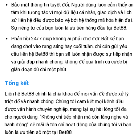
Bảo mật thông tin tuyệt đối: Người dùng luôn cảm thấy an
tâm khi tương tác vì mọi dữ liệu cá nhân, giao dịch và lịch
sử liên hệ đều được bảo vệ bởi hệ thống mã hóa hiện đại.
Sự riêng tư của bạn luôn là ưu tiên hàng đầu tại Bet88.
Phản hồi 24/7 giúp không ai phải chờ đợi: Bất kể bạn
đang chơi vào rạng sáng hay cuối tuần, chỉ cần gửi yêu
cầu liên hệ Bet88 thì bạn sẽ luôn nhận được sự tiếp nhận
và giải đáp nhanh chóng, không để quá trình cá cược bị
gián đoạn dù chỉ một phút.
Tổng kết
Liên hệ Bet88 chính là chìa khóa để mọi vấn đề được xử lý
triệt để và nhanh chóng. Chúng tôi cam kết mọi kênh đều
được vận hành chuyên nghiệp, mang lại sự hài lòng tối đa
cho người dùng. “Không chỉ tiếp nhận mà còn lắng nghe và
hành động” sẽ mãi là tôn chỉ hoạt động của chúng tôi vì bạn
luôn là ưu tiên số một tại Bet88.