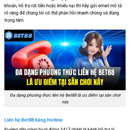
khoản, hỗ trợ rút tiền hoặc khiếu nại thì hãy gửi email mô tả
rõ ràng để chúng tôi có thể phản hồi nhanh chóng và đúng
trọng tâm.
Đa dạng phương thức liên hệ Bet88 là ưu điểm tại sân chơi
này
Liên hệ Bet88 bằng Hotline
Đường dây nóng hoạt động 24/7 chính là kênh hỗ trợ lý