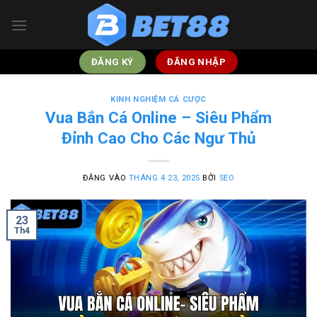
Bỏ
qua
nội
dung
ĐĂNG KÝ
ĐĂNG NHẬP
KINH NGHIỆM CÁ CƯỢC
Vua Bắn Cá Online – Siêu Phẩm
Đỉnh Cao Cho Các Ngư Thủ
ĐĂNG VÀO
THÁNG 4 23, 2025
BỞI
SEO
23
Th4