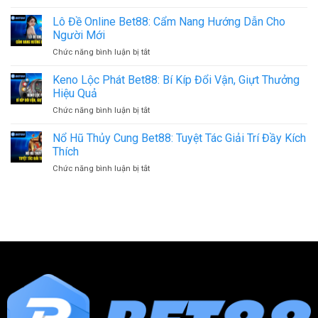
Súng
Hướng
Bắn
Lô Đề Online Bet88: Cẩm Nang Hướng Dẫn Cho
Dẫn
Cá
Mẹo
Người Mới
Bet88:
Thắng
Chức năng bình luận bị tắt
ở
Vũ
Dễ
Lô
Khí
Hiểu
Đề
Keno Lộc Phát Bet88: Bí Kíp Đổi Vận, Giựt Thưởng
Đắc
Nhất
Online
Lực
Hiệu Quả
Bet88:
Chinh
Chức năng bình luận bị tắt
ở
Cẩm
Phục
Keno
Nang
Đại
Lộc
Nổ Hũ Thủy Cung Bet88: Tuyệt Tác Giải Trí Đầy Kích
Hướng
Dương
Phát
Dẫn
Thích
Bet88:
Cho
Chức năng bình luận bị tắt
ở
Bí
Người
Nổ
Kíp
Mới
Hũ
Đổi
Thủy
Vận,
Cung
Giựt
Bet88:
Thưởng
Tuyệt
Hiệu
Tác
Quả
Giải
Trí
Đầy
Kích
Thích