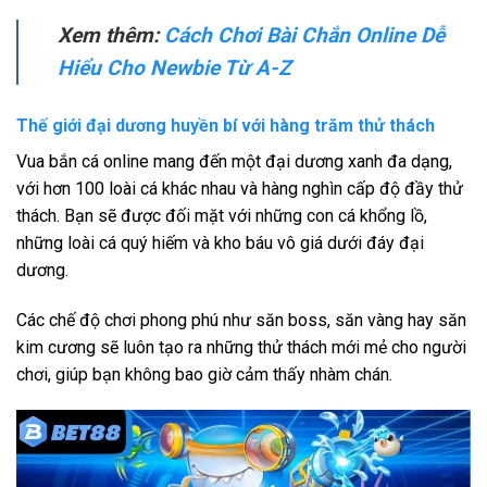
Xem thêm:
Cách Chơi Bài Chắn Online Dễ
Hiểu Cho Newbie Từ A-Z
Thế giới đại dương huyền bí với hàng trăm thử thách
Vua bắn cá online mang đến một đại dương xanh đa dạng,
với hơn 100 loài cá khác nhau và hàng nghìn cấp độ đầy thử
thách. Bạn sẽ được đối mặt với những con cá khổng lồ,
những loài cá quý hiếm và kho báu vô giá dưới đáy đại
dương.
Các chế độ chơi phong phú như săn boss, săn vàng hay săn
kim cương sẽ luôn tạo ra những thử thách mới mẻ cho người
chơi, giúp bạn không bao giờ cảm thấy nhàm chán.