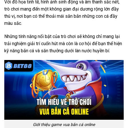
Với đồ họa tinh tế, hình ảnh sinh động và âm thanh sắc nét,
trò chơi mang đến một không gian đại dương rộng lớn đầy
thú vị, nơi bạn có thể thoải mái săn bắn những con cá đầy
màu sắc.
Những tính năng nổi bật của trò chơi sẽ không chỉ mang lại
trải nghiệm giải trí cuốn hút mà còn là cơ hội để bạn thể hiện
kỹ năng bắn cá và săn thưởng dưới làn nước huyền bí.
Giới thiệu game vua bắn cá online