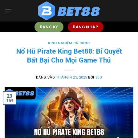
Bỏ
qua
nội
dung
ĐĂNG KÝ
ĐĂNG NHẬP
KINH NGHIỆM CÁ CƯỢC
Nổ Hũ Pirate King Bet88: Bí Quyết
Bất Bại Cho Mọi Game Thủ
ĐĂNG VÀO
THÁNG 4 23, 2025
BỞI
SEO
23
Th4