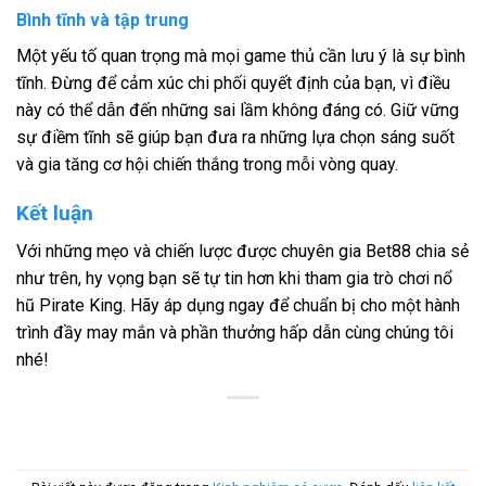
Bình tĩnh và tập trung
Một yếu tố quan trọng mà mọi game thủ cần lưu ý là sự bình
tĩnh. Đừng để cảm xúc chi phối quyết định của bạn, vì điều
này có thể dẫn đến những sai lầm không đáng có. Giữ vững
sự điềm tĩnh sẽ giúp bạn đưa ra những lựa chọn sáng suốt
và gia tăng cơ hội chiến thắng trong mỗi vòng quay.
Kết luận
Với những mẹo và chiến lược được chuyên gia Bet88 chia sẻ
như trên, hy vọng bạn sẽ tự tin hơn khi tham gia trò chơi nổ
hũ Pirate King. Hãy áp dụng ngay để chuẩn bị cho một hành
trình đầy may mắn và phần thưởng hấp dẫn cùng chúng tôi
nhé!