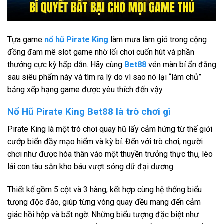
Tựa game
nổ hũ Pirate King
làm mưa làm gió trong cộng
đồng đam mê slot game nhờ lối chơi cuốn hút và phần
thưởng cực kỳ hấp dẫn. Hãy cùng
Bet88
vén màn bí ẩn đằng
sau siêu phẩm này và tìm ra lý do vì sao nó lại “làm chủ”
bảng xếp hạng game được yêu thích đến vậy.
Nổ Hũ Pirate King Bet88 là trò chơi gì
Pirate King là một trò chơi quay hũ lấy cảm hứng từ thế giới
cướp biển đầy mạo hiểm và kỳ bí. Đến với trò chơi, người
chơi như được hóa thân vào một thuyền trưởng thực thụ, lèo
lái con tàu săn kho báu vượt sóng dữ đại dương.
Thiết kế gồm 5 cột và 3 hàng, kết hợp cùng hệ thống biểu
tượng độc đáo, giúp từng vòng quay đều mang đến cảm
giác hồi hộp và bất ngờ. Những biểu tượng đặc biệt như