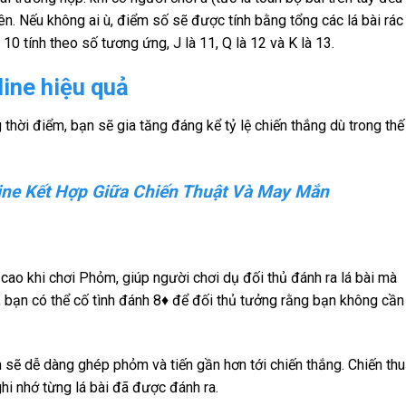
n. Nếu không ai ù, điểm số sẽ được tính bằng tổng các lá bài rác
n 10 tính theo số tương ứng, J là 11, Q là 12 và K là 13.
ine hiệu quả
thời điểm, bạn sẽ gia tăng đáng kể tỷ lệ chiến thắng dù trong thế
line Kết Hợp Giữa Chiến Thuật Và May Mắn
 cao khi chơi Phỏm, giúp người chơi dụ đối thủ đánh ra lá bài mà
, bạn có thể cố tình đánh 8♦ để đối thủ tưởng rằng bạn không cần
 sẽ dễ dàng ghép phỏm và tiến gần hơn tới chiến thắng. Chiến thu
ghi nhớ từng lá bài đã được đánh ra.