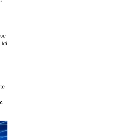
c
Thích
 sự
 lợi
 từ
ác