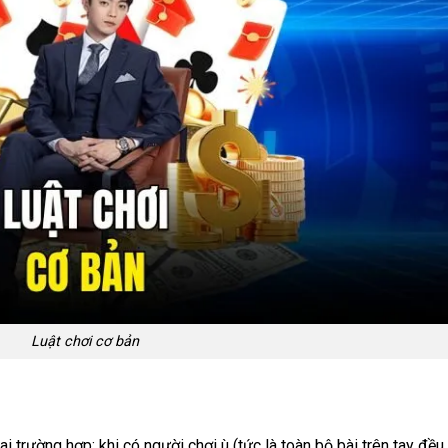
Luật chơi cơ bản
i trường hợp: khi có người chơi ù (tức là toàn bộ bài trên tay đều