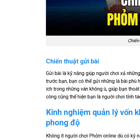
Chiến
Chiến thuật gửi bài
Gửi bài là kỹ năng giúp người chơi xả những 
trước bạn, bạn có thể gửi những lá bài phù
ích trong những ván không ù, giúp bạn thoát
công cũng thể hiện bạn là người chơi tỉnh tá
Kinh nghiệm quản lý vốn k
phong độ
Không ít người chơi Phỏm online dù có kỹ n