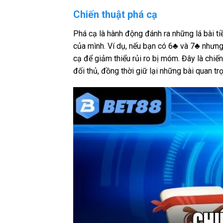
Chiến thuật phá cạ
Phá cạ là hành động đánh ra những lá bài t
của mình. Ví dụ, nếu bạn có 6♣ và 7♣ nhưn
cạ để giảm thiểu rủi ro bị móm. Đây là chiế
đối thủ, đồng thời giữ lại những bài quan tr