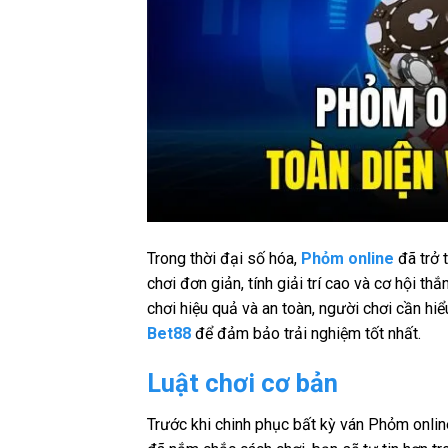
Trong thời đại số hóa,
Phỏm online
đã trở t
chơi đơn giản, tính giải trí cao và cơ hội t
chơi hiệu quả và an toàn, người chơi cần hiểu
Bet88
để đảm bảo trải nghiệm tốt nhất.
Luật chơi cơ bản
Trước khi chinh phục bất kỳ ván Phỏm online 