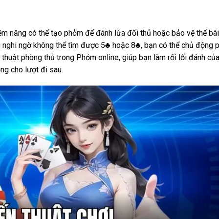
iềm năng có thể tạo phỏm để đánh lừa đối thủ hoặc bảo vệ thế bài
g nghi ngờ không thể tìm được 5♣ hoặc 8♣, bạn có thể chủ động 
n thuật phòng thủ trong Phỏm online, giúp bạn làm rối lối đánh củ
ọng cho lượt đi sau.