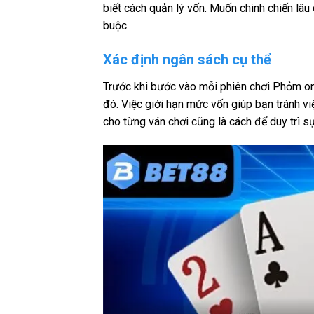
biết cách quản lý vốn. Muốn chinh chiến lâu 
buộc.
Xác định ngân sách cụ thể
Trước khi bước vào mỗi phiên chơi Phỏm onl
đó. Việc giới hạn mức vốn giúp bạn tránh 
cho từng ván chơi cũng là cách để duy trì sự