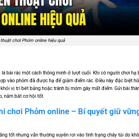
 thuật chơi Phỏm online hiệu quả
lá bài rác một cách thông minh ở lượt cuối. Khi có người chơi hạ 
 hợp vào phỏm đã được hạ để giảm điểm rác. Điều này đặc biệt h
 khỏi vị trí bét bảng hoặc tránh bị móm gây mất điểm. Gửi bài thà
o, nắm bắt cơ hội tốt.
hi chơi Phỏm online – Bí quyết giữ vữn
ăng tốt nhưng vẫn thường xuyên rơi vào tình trạng cháy túi do kh