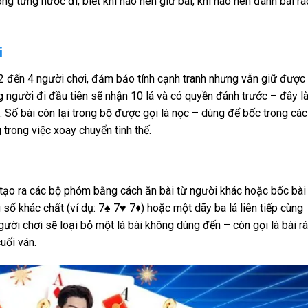
ng từng nước đi, biết khi nào nên giữ bài, khi nào nên đánh bài rá
i
 2 đến 4 người chơi, đảm bảo tính cạnh tranh nhưng vẫn giữ được
ng người đi đầu tiên sẽ nhận 10 lá và có quyền đánh trước – đây là
 Số bài còn lại trong bộ được gọi là nọc – dùng để bốc trong các
g trong việc xoay chuyển tình thế.
g tạo ra các bộ phỏm bằng cách ăn bài từ người khác hoặc bốc bài
 số khác chất (ví dụ: 7♠ 7♥ 7♦) hoặc một dãy ba lá liên tiếp cùng
gười chơi sẽ loại bỏ một lá bài không dùng đến – còn gọi là bài r
uối ván.