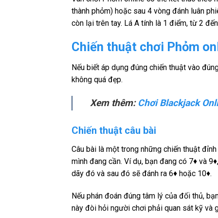
thành phỏm) hoặc sau 4 vòng đánh luân phiê
còn lại trên tay. Lá A tính là 1 điểm, từ 2 đế
Chiến thuật chơi Phỏm onl
Nếu biết áp dụng đúng chiến thuật vào đúng 
không quá đẹp.
Xem thêm:
Chơi Blackjack On
Chiến thuật câu bài
Câu bài là một trong những chiến thuật đỉnh
mình đang cần. Ví dụ, bạn đang có 7♦ và 9♦
dãy đó và sau đó sẽ đánh ra 6♦ hoặc 10♦.
Nếu phán đoán đúng tâm lý của đối thủ, bạn
này đòi hỏi người chơi phải quan sát kỹ và 