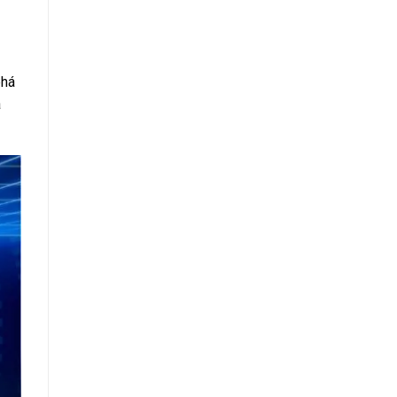
phá
a